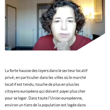
COLLECTEZ DES DONS
COMPRENDRE LE MAL-LOGEMENT
NOS AMIS, PARRAINS ET MARRAINES
ACCUEILLIR, ACCOMPAGNER, LOGER
S’ENGAGER AUTREMENT
PARTENARIATS ENTREPRISES
RAPPORTS SUR L’ÉTAT DU MAL-LOGEMENT
NOS FONDATIONS ABRITÉES
SOUTENIR L’ENGAGEMENT DES HABITANTS
FAIRE UN DON IFI
RÉDUCTIONS FISCALES
NOS ÉVÉNEMENTS
DÉFENDRE L’ACCÈS AUX DROITS
NOUS REJOINDRE
DONNER LES MOYENS D’AGIR
La forte hausse des loyers dans le secteur locatif
privé, en particulier dans les villes où le marché
locatif est tendu, touche de plus en plus les
citoyens européens qui doivent payer plus cher
pour se loger. Dans toute l’Union européenne,
environ un tiers de la population est logée dans