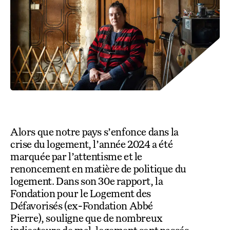
COLLECTEZ DES DONS
COMPRENDRE LE MAL-LOGEMENT
NOS AMIS, PARRAINS ET MARRAINES
ACCUEILLIR, ACCOMPAGNER, LOGER
S’ENGAGER AUTREMENT
PARTENARIATS ENTREPRISES
RAPPORTS SUR L’ÉTAT DU MAL-LOGEMENT
NOS FONDATIONS ABRITÉES
SOUTENIR L’ENGAGEMENT DES HABITANTS
FAIRE UN DON IFI
RÉDUCTIONS FISCALES
NOS ÉVÉNEMENTS
DÉFENDRE L’ACCÈS AUX DROITS
NOUS REJOINDRE
DONNER LES MOYENS D’AGIR
Alors que notre pays s’enfonce dans la
crise du logement, l’année 2024 a été
marquée par l’attentisme et le
renoncement en matière de politique du
logement. Dans son 30e rapport, la
Fondation pour le Logement des
Défavorisés (ex-Fondation Abbé
Pierre), souligne que de nombreux