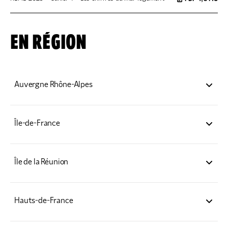
EN RÉGION
Auvergne Rhône-Alpes
Éclairage régional
Île-de-France
Éclairage régional
Synthèse éclairage régional
Île de la Réunion
Compte-rendu Éclairage Paris
Eclairage régional
Compte-rendu Éclairage Val d’Oise
Compte-rendu Éclairage Hauts-de-Seine
Hauts-de-France
Compte-rendu Éclairage Seine-Saint-Denis
Éclairage régional