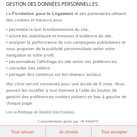
GESTION DES DONNÉES PERSONNELLES
FAQ
La
Fondation pour le Logement
et ses partenaires utilisent
NEWSLETTER
des cookies et traceurs pour :
• permettre le bon fonctionnement du site,
• suivre les statistiques et mesures d’audience du site,
• analyser la performance de nos campagnes publicitaires et
vous proposer de la publicité personnalisée selon votre
"Allô Prévention Expulsion"
0805 299 049
navigation et votre profil,
• personnaliser l’affichage du site selon vos préférences,
• consulter des vidéos,
• partager des contenus sur les réseaux sociaux.
Vos choix seront conservés pour une durée de 6 mois. Vous
pouvez les modifier à tout moment à l’aide du bouton de
gestion des préférences cookies présent en bas à gauche de
chaque page.
NOTICE LÉGALE
POLITIQUE DE PROTECTION DES DONNÉES
Lire la Politique de Gestion des Cookies
POLITIQUE COOKIES
CRÉDITS
Consentements gérés par
Tout refuser
Je choisis
Tout accepter