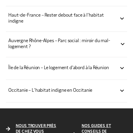
Éclairage régional – Partie 1
Éclairage régional – Partie 2
Haut-de-France – Rester debout face à l’habitat
indigne
Éclairage régional
Auvergne Rhône-Alpes – Parc social : miroir du mal-
logement ?
Éclairage régional
Île de la Réunion – Le logement d’abord à la Réunion
Éclairage régional
Occitanie – L’habitat indigne en Occitanie
Éclairage régional
NOUS TROUVER PRÈS
NOS GUIDES ET
DE CHEZ VOUS
CONSEILS DE