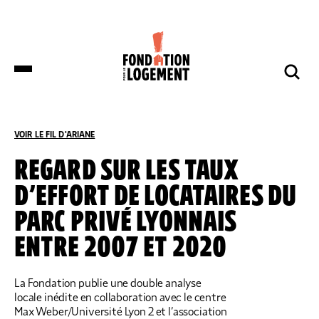
LA FONDATION
NOS COMBATS
COMPRENDRE
NOUS SOUTENIR
ET S’INFORMER
VOIR LE FIL D'ARIANE
ACCUEIL
COMPRENDRE ET S’INFORMER
NOS ACTUALITÉS
REGARD SUR LES TAUX
D’EFFORT DE LOCATAIRES DU
DES DÉPUTÉS DE HUIT GROUPES
NOTRE ORGANISATION
IMPACTS ET SUCCÈS
NOUS SOUTENIR
POLITIQUES DÉPOSENT UNE
PARC PRIVÉ LYONNAIS
PROPOSITION DE LOI SUR LES
LOGEMENTS BOUILLOIRES INITIÉE PAR
ENTRE 2007 ET 2020
LA FONDATION POUR LE LOGEMENT
NOTRE ORGANISATION
IMPACTS ET SUCCÈS
DONNER
NOS ACTUALITÉS
NOS IMPLANTATIONS RÉGIONALES
PRODUIRE DU LOGEMENT SOCIAL
DON RÉGULIER
La Fondation publie une double analyse
TRANSMETTRE SON PATRIMOINE
NOS PUBLICATIONS
locale inédite en collaboration avec le centre
NOS COMPTES
LUTTER CONTRE L’HABITAT INDIGNE
DON PONCTUEL
Max Weber/Université Lyon 2 et l’association
PHILANTHROPIE