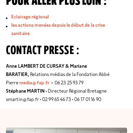
POUR ALLER PLUS LOIN :
Eclairage régional
les actions menées depuis le début de la crise
sanitaire
CONTACT PRESSE :
Anne LAMBERT DE CURSAY & Mariane
BARATIER,
Relations médias de la Fondation Abbé
Pierre
media@fap.fr
•
06 23 25 93 79
Stéphane MARTIN
• Directeur Régional Bretagne
smartin@fap.fr
• 02 99 65 46 73 • 06 17 01 16 90