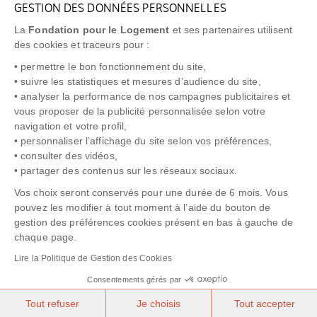
GESTION DES DONNÉES PERSONNELLES
FAQ
La
Fondation pour le Logement
et ses partenaires utilisent
NEWSLETTER
des cookies et traceurs pour :
• permettre le bon fonctionnement du site,
• suivre les statistiques et mesures d’audience du site,
• analyser la performance de nos campagnes publicitaires et
vous proposer de la publicité personnalisée selon votre
"Allô Prévention Expulsion"
0805 299 049
navigation et votre profil,
• personnaliser l’affichage du site selon vos préférences,
• consulter des vidéos,
• partager des contenus sur les réseaux sociaux.
Vos choix seront conservés pour une durée de 6 mois. Vous
pouvez les modifier à tout moment à l’aide du bouton de
gestion des préférences cookies présent en bas à gauche de
chaque page.
NOTICE LÉGALE
POLITIQUE DE PROTECTION DES DONNÉES
Lire la Politique de Gestion des Cookies
POLITIQUE COOKIES
CRÉDITS
Consentements gérés par
Tout refuser
Je choisis
Tout accepter