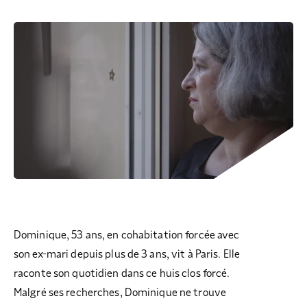
COLLECTEZ DES DONS
COMPRENDRE LE MAL-LOGEMENT
NOS AMIS, PARRAINS ET MARRAINES
ACCUEILLIR, ACCOMPAGNER, LOGER
S’ENGAGER AUTREMENT
PARTENARIATS ENTREPRISES
RAPPORTS SUR L’ÉTAT DU MAL-LOGEMENT
NOS FONDATIONS ABRITÉES
SOUTENIR L’ENGAGEMENT DES HABITANTS
FAIRE UN DON IFI
RÉDUCTIONS FISCALES
NOS ÉVÉNEMENTS
DÉFENDRE L’ACCÈS AUX DROITS
NOUS REJOINDRE
DONNER LES MOYENS D’AGIR
Dominique, 53 ans, en cohabitation forcée avec
son ex-mari depuis plus de 3 ans, vit à Paris. Elle
raconte son quotidien dans ce huis clos forcé.
Malgré ses recherches, Dominique ne trouve