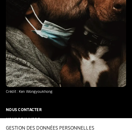
Crédit : Ken Wongyoukhong
NOUS CONTACTER
NOUS REJOINDRE
GESTION DES DONNÉES PERSONNELLES
FAQ