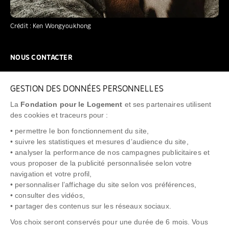
Crédit : Ken Wongyoukhong
NOUS CONTACTER
NOUS REJOINDRE
GESTION DES DONNÉES PERSONNELLES
FAQ
La
Fondation pour le Logement
et ses partenaires utilisent
NEWSLETTER
des cookies et traceurs pour :
• permettre le bon fonctionnement du site,
• suivre les statistiques et mesures d’audience du site,
• analyser la performance de nos campagnes publicitaires et
vous proposer de la publicité personnalisée selon votre
"Allô Prévention Expulsion"
0805 299 049
navigation et votre profil,
• personnaliser l’affichage du site selon vos préférences,
• consulter des vidéos,
• partager des contenus sur les réseaux sociaux.
Vos choix seront conservés pour une durée de 6 mois. Vous