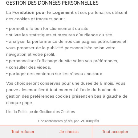
GESTION DES DONNÉES PERSONNELLES
FAQ
La
Fondation pour le Logement
et ses partenaires utilisent
NEWSLETTER
des cookies et traceurs pour :
• permettre le bon fonctionnement du site,
• suivre les statistiques et mesures d’audience du site,
• analyser la performance de nos campagnes publicitaires et
vous proposer de la publicité personnalisée selon votre
"Allô Prévention Expulsion"
0805 299 049
navigation et votre profil,
• personnaliser l’affichage du site selon vos préférences,
• consulter des vidéos,
• partager des contenus sur les réseaux sociaux.
Vos choix seront conservés pour une durée de 6 mois. Vous
pouvez les modifier à tout moment à l’aide du bouton de
gestion des préférences cookies présent en bas à gauche de
chaque page.
NOTICE LÉGALE
POLITIQUE DE PROTECTION DES DONNÉES
Lire la Politique de Gestion des Cookies
POLITIQUE COOKIES
CRÉDITS
Consentements gérés par
Tout refuser
Je choisis
Tout accepter