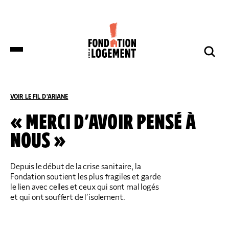
LA FONDATION
NOS COMBATS
COMPRENDRE
NOUS SOUTENIR
ET S’INFORMER
VOIR LE FIL D'ARIANE
ACCUEIL
COMPRENDRE ET S’INFORMER
NOS ACTUALITÉS
« MERCI D’AVOIR PENSÉ À
NOUS »
DES DÉPUTÉS DE HUIT GROUPES
NOTRE ORGANISATION
IMPACTS ET SUCCÈS
NOUS SOUTENIR
POLITIQUES DÉPOSENT UNE
PROPOSITION DE LOI SUR LES
LOGEMENTS BOUILLOIRES INITIÉE PAR
Depuis le début de la crise sanitaire, la
LA FONDATION POUR LE LOGEMENT
Fondation soutient les plus fragiles et garde
NOTRE ORGANISATION
IMPACTS ET SUCCÈS
le lien avec celles et ceux qui sont mal logés
DONNER
NOS ACTUALITÉS
et qui ont souffert de l’isolement.
NOS IMPLANTATIONS RÉGIONALES
PRODUIRE DU LOGEMENT SOCIAL
DON RÉGULIER
TRANSMETTRE SON PATRIMOINE
NOS PUBLICATIONS
NOS COMPTES
LUTTER CONTRE L’HABITAT INDIGNE
DON PONCTUEL
PHILANTHROPIE