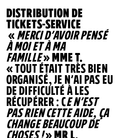
DISTRIBUTION DE
TICKETS-SERVICE
«
MERCI D’AVOIR PENSÉ
À MOI ET À MA
FAMILLE
»
MME T.
« TOUT ÉTAIT TRÈS BIEN
ORGANISÉ, JE N’AI PAS EU
DE DIFFICULTÉ À LES
RÉCUPÉRER : C
E N’EST
PAS RIEN CETTE AIDE, ÇA
CHANGE BEAUCOUP DE
CHOSES !
»
MR L.