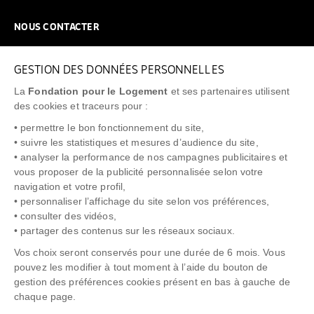
NOUS CONTACTER
NOUS REJOINDRE
GESTION DES DONNÉES PERSONNELLES
FAQ
La
Fondation pour le Logement
et ses partenaires utilisent
NEWSLETTER
des cookies et traceurs pour :
• permettre le bon fonctionnement du site,
• suivre les statistiques et mesures d’audience du site,
• analyser la performance de nos campagnes publicitaires et
vous proposer de la publicité personnalisée selon votre
"Allô Prévention Expulsion"
0805 299 049
navigation et votre profil,
• personnaliser l’affichage du site selon vos préférences,
• consulter des vidéos,
• partager des contenus sur les réseaux sociaux.
Vos choix seront conservés pour une durée de 6 mois. Vous
pouvez les modifier à tout moment à l’aide du bouton de
gestion des préférences cookies présent en bas à gauche de
chaque page.
NOTICE LÉGALE
POLITIQUE DE PROTECTION DES DONNÉES