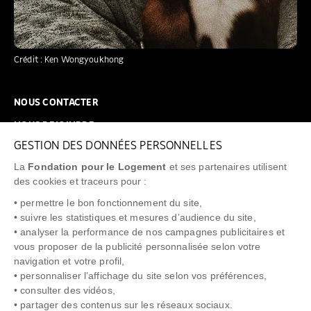
Crédit : Ken Wongyoukhong
NOUS CONTACTER
NOUS REJOINDRE
GESTION DES DONNÉES PERSONNELLES
FAQ
La
Fondation pour le Logement
et ses partenaires utilisent
NEWSLETTER
des cookies et traceurs pour :
• permettre le bon fonctionnement du site,
• suivre les statistiques et mesures d’audience du site,
• analyser la performance de nos campagnes publicitaires et
vous proposer de la publicité personnalisée selon votre
"Allô Prévention Expulsion"
0805 299 049
navigation et votre profil,
• personnaliser l’affichage du site selon vos préférences,
• consulter des vidéos,
• partager des contenus sur les réseaux sociaux.