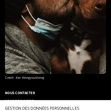
Crédit : Ken Wongyoukhong
NOUS CONTACTER
NOUS REJOINDRE
GESTION DES DONNÉES PERSONNELLES
FAQ