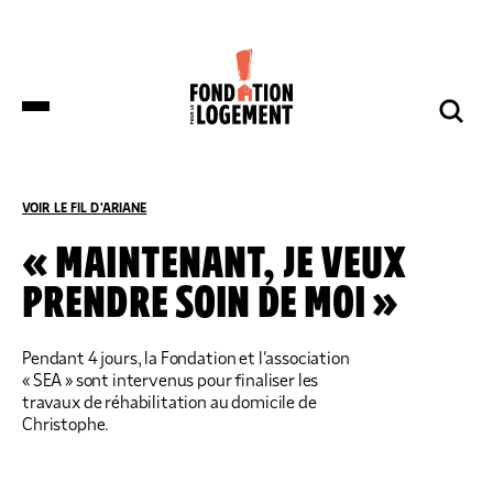
LA FONDATION
NOS COMBATS
COMPRENDRE
NOUS SOUTENIR
ET S’INFORMER
VOIR LE FIL D'ARIANE
ACCUEIL
COMPRENDRE ET S’INFORMER
NOS ACTUALITÉS
« MAINTENANT, JE VEUX
PRENDRE SOIN DE MOI »
DES DÉPUTÉS DE HUIT GROUPES
NOTRE ORGANISATION
IMPACTS ET SUCCÈS
NOUS SOUTENIR
POLITIQUES DÉPOSENT UNE
PROPOSITION DE LOI SUR LES
LOGEMENTS BOUILLOIRES INITIÉE PAR
Pendant 4 jours, la Fondation et l’association
LA FONDATION POUR LE LOGEMENT
« SEA » sont intervenus pour finaliser les
NOTRE ORGANISATION
IMPACTS ET SUCCÈS
travaux de réhabilitation au domicile de
DONNER
NOS ACTUALITÉS
Christophe.
NOS IMPLANTATIONS RÉGIONALES
PRODUIRE DU LOGEMENT SOCIAL
DON RÉGULIER
TRANSMETTRE SON PATRIMOINE
NOS PUBLICATIONS
NOS COMPTES
LUTTER CONTRE L’HABITAT INDIGNE
DON PONCTUEL
PHILANTHROPIE