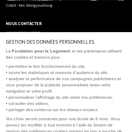
Crédit : Ken Wongyoukhong
NOUS CONTACTER
NOUS REJOINDRE
GESTION DES DONNÉES PERSONNELLES
FAQ
La
Fondation pour le Logement
et ses partenaires utilisent
NEWSLETTER
des cookies et traceurs pour :
• permettre le bon fonctionnement du site,
• suivre les statistiques et mesures d’audience du site,
• analyser la performance de nos campagnes publicitaires et
vous proposer de la publicité personnalisée selon votre
"Allô Prévention Expulsion"
0805 299 049
navigation et votre profil,
• personnaliser l’affichage du site selon vos préférences,
• consulter des vidéos,
• partager des contenus sur les réseaux sociaux.
Vos choix seront conservés pour une durée de 6 mois. Vous
pouvez les modifier à tout moment à l’aide du bouton de
gestion des préférences cookies présent en bas à gauche de