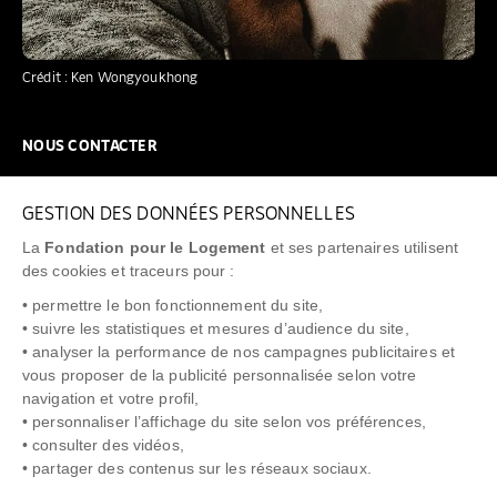
Crédit : Ken Wongyoukhong
NOUS CONTACTER
NOUS REJOINDRE
GESTION DES DONNÉES PERSONNELLES
FAQ
La
Fondation pour le Logement
et ses partenaires utilisent
NEWSLETTER
des cookies et traceurs pour :
• permettre le bon fonctionnement du site,
• suivre les statistiques et mesures d’audience du site,
• analyser la performance de nos campagnes publicitaires et
vous proposer de la publicité personnalisée selon votre
"Allô Prévention Expulsion"
0805 299 049
navigation et votre profil,
• personnaliser l’affichage du site selon vos préférences,
• consulter des vidéos,
• partager des contenus sur les réseaux sociaux.