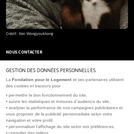
Crédit : Ken Wongyoukhong
NOUS CONTACTER
NOUS REJOINDRE
GESTION DES DONNÉES PERSONNELLES
FAQ
La
Fondation pour le Logement
et ses partenaires utilisent
NEWSLETTER
des cookies et traceurs pour :
• permettre le bon fonctionnement du site,
• suivre les statistiques et mesures d’audience du site,
• analyser la performance de nos campagnes publicitaires et
vous proposer de la publicité personnalisée selon votre
"Allô Prévention Expulsion"
0805 299 049
navigation et votre profil,
• personnaliser l’affichage du site selon vos préférences,
• consulter des vidéos,