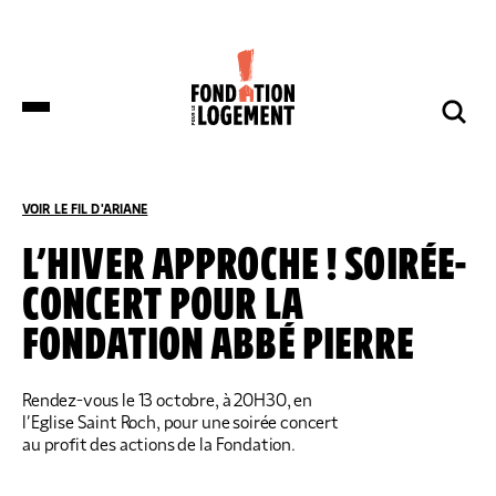
LA FONDATION
NOS COMBATS
COMPRENDRE
NOUS SOUTENIR
ET S’INFORMER
VOIR LE FIL D'ARIANE
ACCUEIL
COMPRENDRE ET S’INFORMER
NOS ACTUALITÉS
L’HIVER APPROCHE ! SOIRÉE-
CONCERT POUR LA
DES DÉPUTÉS DE HUIT GROUPES
NOTRE ORGANISATION
IMPACTS ET SUCCÈS
NOUS SOUTENIR
POLITIQUES DÉPOSENT UNE
FONDATION ABBÉ PIERRE
PROPOSITION DE LOI SUR LES
LOGEMENTS BOUILLOIRES INITIÉE PAR
LA FONDATION POUR LE LOGEMENT
NOTRE ORGANISATION
IMPACTS ET SUCCÈS
Rendez-vous le 13 octobre, à 20H30, en
DONNER
NOS ACTUALITÉS
l’Eglise Saint Roch, pour une soirée concert
NOS IMPLANTATIONS RÉGIONALES
PRODUIRE DU LOGEMENT SOCIAL
DON RÉGULIER
au profit des actions de la Fondation.
TRANSMETTRE SON PATRIMOINE
NOS PUBLICATIONS
NOS COMPTES
LUTTER CONTRE L’HABITAT INDIGNE
DON PONCTUEL
PHILANTHROPIE