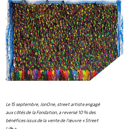
COLLECTEZ DES DONS
COMPRENDRE LE MAL-LOGEMENT
NOS AMIS, PARRAINS ET MARRAINES
ACCUEILLIR, ACCOMPAGNER, LOGER
S’ENGAGER AUTREMENT
PARTENARIATS ENTREPRISES
RAPPORTS SUR L’ÉTAT DU MAL-LOGEMENT
NOS FONDATIONS ABRITÉES
SOUTENIR L’ENGAGEMENT DES HABITANTS
FAIRE UN DON IFI
RÉDUCTIONS FISCALES
NOS ÉVÉNEMENTS
DÉFENDRE L’ACCÈS AUX DROITS
NOUS REJOINDRE
DONNER LES MOYENS D’AGIR
Le 15 septembre, JonOne, street artiste engagé
aux côtés de la Fondation, a reversé 10 % des
bénéfices issus de la vente de l’œuvre « Street
Life ».