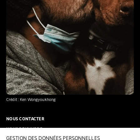
Crédit : Ken Wongyoukhong
NOUS CONTACTER
NOUS REJOINDRE
GESTION DES DONNÉES PERSONNELLES
FAQ