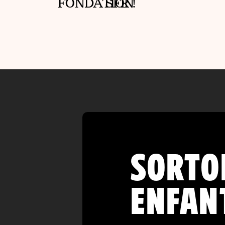
FONDATION
SFR !
SORTO
ENFANT