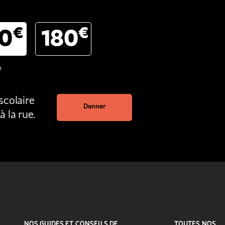
€
€
20
180
e
scolaire
Donner
 la rue.
NOS GUIDES ET CONSEILS DE
TOUTES NOS