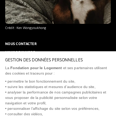
Crédit : Ken Wongyoukhong
NOUS CONTACTER
NOUS REJOINDRE
GESTION DES DONNÉES PERSONNELLES
FAQ
La
Fondation pour le Logement
et ses partenaires utilisent
NEWSLETTER
des cookies et traceurs pour :
• permettre le bon fonctionnement du site,
• suivre les statistiques et mesures d’audience du site,
• analyser la performance de nos campagnes publicitaires et
vous proposer de la publicité personnalisée selon votre
"Allô Prévention Expulsion"
0805 299 049
navigation et votre profil,
• personnaliser l’affichage du site selon vos préférences,
• consulter des vidéos,