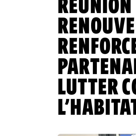
RÉUNION
RENOUVE
RENFORC
PARTENA
LUTTER 
L’HABITA