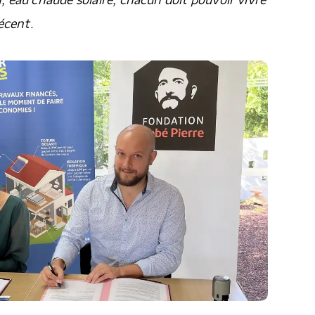
n, eau chaude solaire, chacun doit pouvoir vivre
écent.