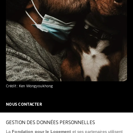
Crédit : Ken Wongyoukhong
NOUS CONTACTER
NOUS REJOINDRE
GESTION DES DONNÉES PERSONNELLES
FAQ
La
Fondation pour le Logement
et ses partenaires utilisent