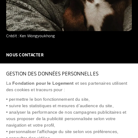
Crédit : Ken Wongyoukhong
NOUS CONTACTER
NOUS REJOINDRE
GESTION DES DONNÉES PERSONNELLES
FAQ
La
Fondation pour le Logement
et ses partenaires utilisent
NEWSLETTER
des cookies et traceurs pour :
• permettre le bon fonctionnement du site,
• suivre les statistiques et mesures d’audience du site,
• analyser la performance de nos campagnes publicitaires et
vous proposer de la publicité personnalisée selon votre
"Allô Prévention Expulsion"
0805 299 049
navigation et votre profil,
• personnaliser l’affichage du site selon vos préférences,
• consulter des vidéos,