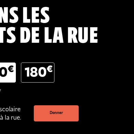
NS LES
S DE LA RUE
€
€
20
180
e
scolaire
Donner
 la rue.