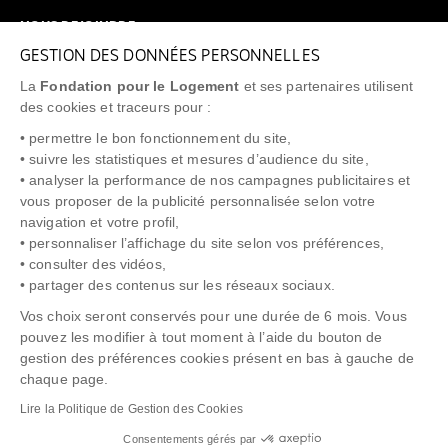
NOUS REJOINDRE
GESTION DES DONNÉES PERSONNELLES
FAQ
La
Fondation pour le Logement
et ses partenaires utilisent
NEWSLETTER
des cookies et traceurs pour :
• permettre le bon fonctionnement du site,
• suivre les statistiques et mesures d’audience du site,
• analyser la performance de nos campagnes publicitaires et
vous proposer de la publicité personnalisée selon votre
"Allô Prévention Expulsion"
0805 299 049
navigation et votre profil,
• personnaliser l’affichage du site selon vos préférences,
• consulter des vidéos,
• partager des contenus sur les réseaux sociaux.
Vos choix seront conservés pour une durée de 6 mois. Vous
pouvez les modifier à tout moment à l’aide du bouton de
gestion des préférences cookies présent en bas à gauche de
chaque page.
NOTICE LÉGALE
POLITIQUE DE PROTECTION DES DONNÉES
Lire la Politique de Gestion des Cookies
POLITIQUE COOKIES
CRÉDITS
Consentements gérés par