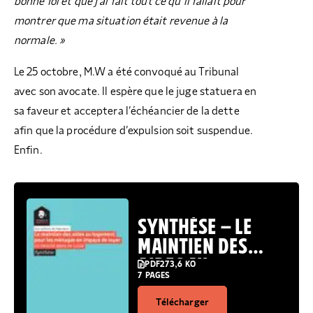
bonne foi et que j’ai fait tout ce qu’il fallait pour
montrer que ma situation était revenue à la
normale. »
Le 25 octobre, M.W a été convoqué au Tribunal
avec son avocate. Il espère que le juge statuera en
sa faveur et acceptera l’échéancier de la dette
afin que la procédure d’expulsion soit suspendue.
Enfin.
SYNTHÈSE – LE
MAINTIEN DES
AIDES AU
PDF
273,6 KO
7 PAGES
LOGEMENT POUR
LES MÉNAGES EN
Télécharger