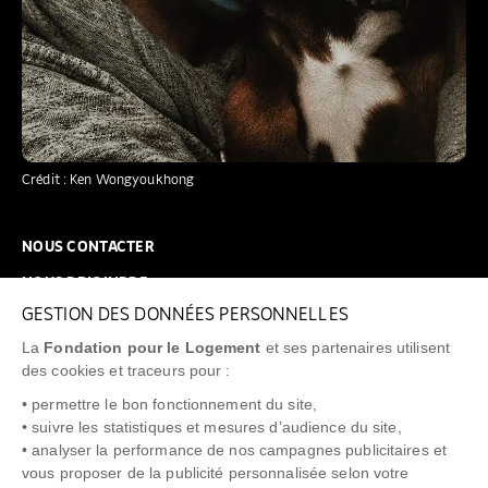
Crédit : Ken Wongyoukhong
NOUS CONTACTER
NOUS REJOINDRE
GESTION DES DONNÉES PERSONNELLES
FAQ
La
Fondation pour le Logement
et ses partenaires utilisent
NEWSLETTER
des cookies et traceurs pour :
• permettre le bon fonctionnement du site,
• suivre les statistiques et mesures d’audience du site,
• analyser la performance de nos campagnes publicitaires et
vous proposer de la publicité personnalisée selon votre
"Allô Prévention Expulsion"
0805 299 049