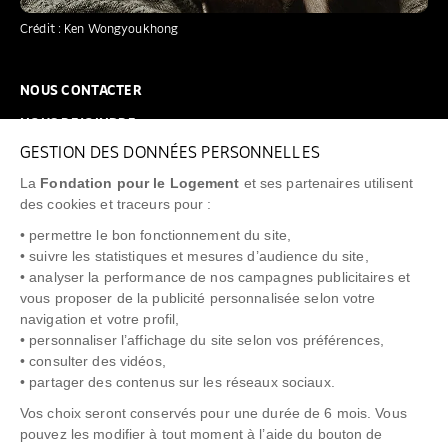
Crédit : Ken Wongyoukhong
NOUS CONTACTER
NOUS REJOINDRE
GESTION DES DONNÉES PERSONNELLES
FAQ
La
Fondation pour le Logement
et ses partenaires utilisent
NEWSLETTER
des cookies et traceurs pour :
• permettre le bon fonctionnement du site,
• suivre les statistiques et mesures d’audience du site,
• analyser la performance de nos campagnes publicitaires et
vous proposer de la publicité personnalisée selon votre
"Allô Prévention Expulsion"
0805 299 049
navigation et votre profil,
• personnaliser l’affichage du site selon vos préférences,
• consulter des vidéos,
• partager des contenus sur les réseaux sociaux.
Vos choix seront conservés pour une durée de 6 mois. Vous
pouvez les modifier à tout moment à l’aide du bouton de