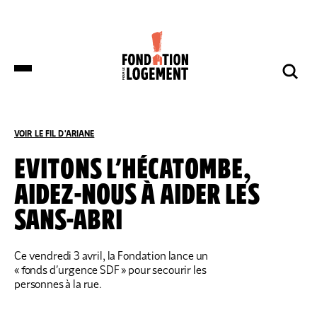
LA FONDATION
NOS COMBATS
COMPRENDRE
NOUS SOUTENIR
ET S’INFORMER
VOIR LE FIL D'ARIANE
ACCUEIL
COMPRENDRE ET S’INFORMER
NOS ACTUALITÉS
EVITONS L’HÉCATOMBE,
AIDEZ-NOUS À AIDER LES
DES DÉPUTÉS DE HUIT GROUPES
NOTRE ORGANISATION
IMPACTS ET SUCCÈS
NOUS SOUTENIR
POLITIQUES DÉPOSENT UNE
SANS-ABRI
PROPOSITION DE LOI SUR LES
LOGEMENTS BOUILLOIRES INITIÉE PAR
LA FONDATION POUR LE LOGEMENT
NOTRE ORGANISATION
IMPACTS ET SUCCÈS
Ce vendredi 3 avril, la Fondation lance un
DONNER
NOS ACTUALITÉS
« fonds d’urgence SDF » pour secourir les
NOS IMPLANTATIONS RÉGIONALES
PRODUIRE DU LOGEMENT SOCIAL
DON RÉGULIER
personnes à la rue.
TRANSMETTRE SON PATRIMOINE
NOS PUBLICATIONS
NOS COMPTES
LUTTER CONTRE L’HABITAT INDIGNE
DON PONCTUEL
PHILANTHROPIE