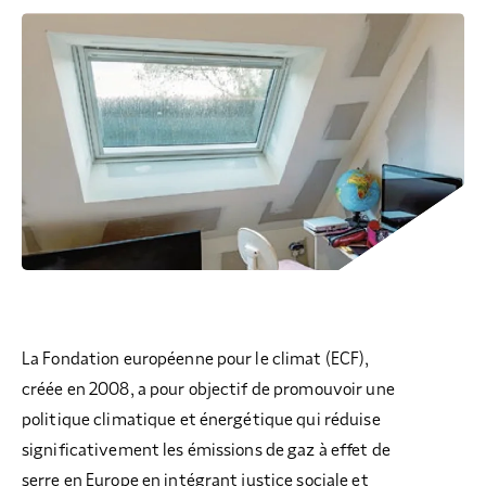
COLLECTEZ DES DONS
COMPRENDRE LE MAL-LOGEMENT
NOS AMIS, PARRAINS ET MARRAINES
ACCUEILLIR, ACCOMPAGNER, LOGER
S’ENGAGER AUTREMENT
PARTENARIATS ENTREPRISES
RAPPORTS SUR L’ÉTAT DU MAL-LOGEMENT
NOS FONDATIONS ABRITÉES
SOUTENIR L’ENGAGEMENT DES HABITANTS
FAIRE UN DON IFI
RÉDUCTIONS FISCALES
NOS ÉVÉNEMENTS
DÉFENDRE L’ACCÈS AUX DROITS
NOUS REJOINDRE
DONNER LES MOYENS D’AGIR
La Fondation européenne pour le climat (ECF),
créée en 2008, a pour objectif de promouvoir une
politique climatique et énergétique qui réduise
significativement les émissions de gaz à effet de
serre en Europe en intégrant justice sociale et