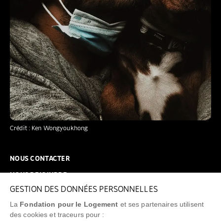
Crédit : Ken Wongyoukhong
NOUS CONTACTER
NOUS REJOINDRE
GESTION DES DONNÉES PERSONNELLES
FAQ
La
Fondation pour le Logement
et ses partenaires utilisent
NEWSLETTER
des cookies et traceurs pour :