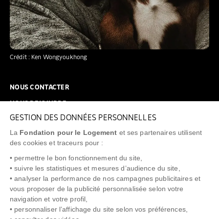
Crédit : Ken Wongyoukhong
NOUS CONTACTER
NOUS REJOINDRE
GESTION DES DONNÉES PERSONNELLES
FAQ
La
Fondation pour le Logement
et ses partenaires utilisent
NEWSLETTER
des cookies et traceurs pour :
• permettre le bon fonctionnement du site,
• suivre les statistiques et mesures d’audience du site,
• analyser la performance de nos campagnes publicitaires et
vous proposer de la publicité personnalisée selon votre
"Allô Prévention Expulsion"
0805 299 049
navigation et votre profil,
• personnaliser l’affichage du site selon vos préférences,