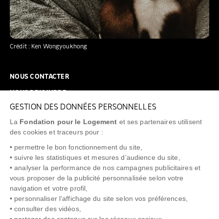
Crédit : Ken Wongyoukhong
NOUS CONTACTER
NOUS REJOINDRE
GESTION DES DONNÉES PERSONNELLES
FAQ
La
Fondation pour le Logement
et ses partenaires utilisent
NEWSLETTER
des cookies et traceurs pour :
• permettre le bon fonctionnement du site,
• suivre les statistiques et mesures d’audience du site,
• analyser la performance de nos campagnes publicitaires et
vous proposer de la publicité personnalisée selon votre
"Allô Prévention Expulsion"
0805 299 049
navigation et votre profil,
• personnaliser l’affichage du site selon vos préférences,
• consulter des vidéos,
• partager des contenus sur les réseaux sociaux.