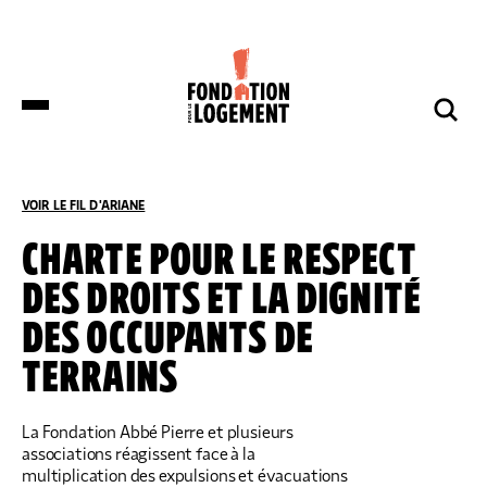
LA FONDATION
NOS COMBATS
COMPRENDRE
NOUS SOUTENIR
ET S’INFORMER
VOIR LE FIL D'ARIANE
ACCUEIL
COMPRENDRE ET S’INFORMER
TOUS LES ARTICLES
CHARTE POUR LE RESPECT
DES DROITS ET LA DIGNITÉ
DES DÉPUTÉS DE HUIT GROUPES
NOTRE ORGANISATION
IMPACTS ET SUCCÈS
NOUS SOUTENIR
POLITIQUES DÉPOSENT UNE
DES OCCUPANTS DE
PROPOSITION DE LOI SUR LES
LOGEMENTS BOUILLOIRES INITIÉE PAR
TERRAINS
LA FONDATION POUR LE LOGEMENT
NOTRE ORGANISATION
IMPACTS ET SUCCÈS
DONNER
NOS ACTUALITÉS
NOS IMPLANTATIONS RÉGIONALES
PRODUIRE DU LOGEMENT SOCIAL
DON RÉGULIER
La Fondation Abbé Pierre et plusieurs
TRANSMETTRE SON PATRIMOINE
NOS PUBLICATIONS
associations réagissent face à la
NOS COMPTES
LUTTER CONTRE L’HABITAT INDIGNE
DON PONCTUEL
multiplication des expulsions et évacuations
PHILANTHROPIE