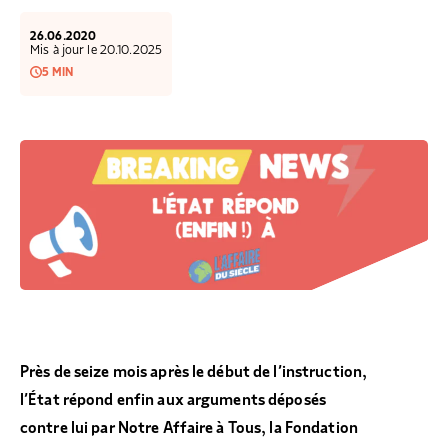
COLLECTEZ DES DONS
COMPRENDRE LE MAL-LOGEMENT
NOS AMIS, PARRAINS ET MARRAINES
ACCUEILLIR, ACCOMPAGNER, LOGER
S’ENGAGER AUTREMENT
PARTENARIATS ENTREPRISES
RAPPORTS SUR L’ÉTAT DU MAL-LOGEMENT
26.06.2020
NOS FONDATIONS ABRITÉES
SOUTENIR L’ENGAGEMENT DES HABITANTS
Mis à jour le 20.10.2025
FAIRE UN DON IFI
RÉDUCTIONS FISCALES
5 MIN
NOS ÉVÉNEMENTS
DÉFENDRE L’ACCÈS AUX DROITS
NOUS REJOINDRE
DONNER LES MOYENS D’AGIR
Près de seize mois après le début de l’instruction,
l’État répond enfin aux arguments déposés
contre lui par Notre Affaire à Tous, la Fondation