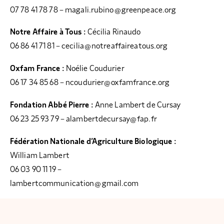
07 78 41 78 78 –
magali.rubino@greenpeace.org
Notre Affaire à Tous :
Cécilia Rinaudo
06 86 41 71 81 –
cecilia@notreaffaireatous.org
Oxfam France :
Noélie Coudurier
06 17 34 85 68 –
ncoudurier@oxfamfrance.org
Fondation Abbé Pierre :
Anne Lambert de Cursay
06 23 25 93 79 –
alambertdecursay@fap.fr
Fédération Nationale d’Agriculture Biologique :
William Lambert
06 03 90 11 19 –
lambertcommunication@gmail.com