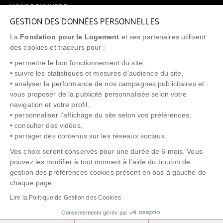
NOUS REJOINDRE
GESTION DES DONNÉES PERSONNELLES
FAQ
La
Fondation pour le Logement
et ses partenaires utilisent
NEWSLETTER
des cookies et traceurs pour :
• permettre le bon fonctionnement du site,
• suivre les statistiques et mesures d’audience du site,
• analyser la performance de nos campagnes publicitaires et
vous proposer de la publicité personnalisée selon votre
"Allô Prévention Expulsion"
0805 299 049
navigation et votre profil,
• personnaliser l’affichage du site selon vos préférences,
• consulter des vidéos,
• partager des contenus sur les réseaux sociaux.
Vos choix seront conservés pour une durée de 6 mois. Vous
pouvez les modifier à tout moment à l’aide du bouton de
gestion des préférences cookies présent en bas à gauche de
chaque page.
NOTICE LÉGALE
POLITIQUE DE PROTECTION DES DONNÉES
Lire la Politique de Gestion des Cookies
POLITIQUE COOKIES
CRÉDITS
Consentements gérés par