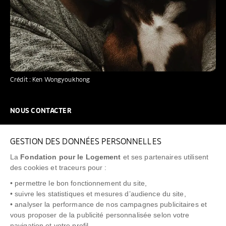
Crédit : Ken Wongyoukhong
NOUS CONTACTER
NOUS REJOINDRE
GESTION DES DONNÉES PERSONNELLES
FAQ
La
Fondation pour le Logement
et ses partenaires utilisent
NEWSLETTER
des cookies et traceurs pour :
• permettre le bon fonctionnement du site,
• suivre les statistiques et mesures d’audience du site,
• analyser la performance de nos campagnes publicitaires et
vous proposer de la publicité personnalisée selon votre
"Allô Prévention Expulsion"
0805 299 049
navigation et votre profil,