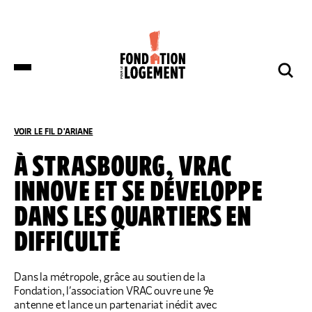
LA FONDATION
NOS COMBATS
COMPRENDRE
NOUS SOUTENIR
ET S’INFORMER
VOIR LE FIL D'ARIANE
ACCUEIL
COMPRENDRE ET S’INFORMER
NOS ACTUALITÉS
À STRASBOURG, VRAC
INNOVE ET SE DÉVELOPPE
DES DÉPUTÉS DE HUIT GROUPES
NOTRE ORGANISATION
IMPACTS ET SUCCÈS
NOUS SOUTENIR
POLITIQUES DÉPOSENT UNE
DANS LES QUARTIERS EN
PROPOSITION DE LOI SUR LES
LOGEMENTS BOUILLOIRES INITIÉE PAR
DIFFICULTÉ
LA FONDATION POUR LE LOGEMENT
NOTRE ORGANISATION
IMPACTS ET SUCCÈS
DONNER
NOS ACTUALITÉS
NOS IMPLANTATIONS RÉGIONALES
PRODUIRE DU LOGEMENT SOCIAL
DON RÉGULIER
Dans la métropole, grâce au soutien de la
TRANSMETTRE SON PATRIMOINE
NOS PUBLICATIONS
Fondation, l’association VRAC ouvre une 9e
NOS COMPTES
LUTTER CONTRE L’HABITAT INDIGNE
DON PONCTUEL
antenne et lance un partenariat inédit avec
PHILANTHROPIE