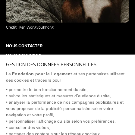
Crédit : Ken Wongyoukhong
NOUS CONTACTER
NOUS REJOINDRE
GESTION DES DONNÉES PERSONNELLES
FAQ
La
Fondation pour le Logement
et ses partenaires utilisent
NEWSLETTER
des cookies et traceurs pour :
• permettre le bon fonctionnement du site,
• suivre les statistiques et mesures d’audience du site,
• analyser la performance de nos campagnes publicitaires et
vous proposer de la publicité personnalisée selon votre
"Allô Prévention Expulsion"
0805 299 049
navigation et votre profil,
• personnaliser l’affichage du site selon vos préférences,
• consulter des vidéos,
• partager des contenus sur les réseaux sociaux.