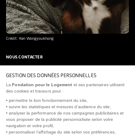
Crédit : Ken Wongyoukhong
NOUS CONTACTER
NOUS REJOINDRE
GESTION DES DONNÉES PERSONNELLES
FAQ
La
Fondation pour le Logement
et ses partenaires utilisent
NEWSLETTER
des cookies et traceurs pour :
• permettre le bon fonctionnement du site,
• suivre les statistiques et mesures d’audience du site,
• analyser la performance de nos campagnes publicitaires et
vous proposer de la publicité personnalisée selon votre
"Allô Prévention Expulsion"
0805 299 049
navigation et votre profil,
• personnaliser l’affichage du site selon vos préférences,