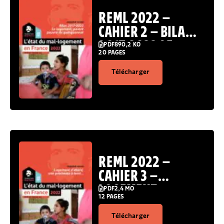
REML 2022 –
CAHIER 2 – BILAN
2017-2022 LE
PDF
890,2 KO
20 PAGES
LOGEMENT PARENT
PAUVRE DU
Télécharger
QUINQUENNAT
REML 2022 –
CAHIER 3 –
LOGEMENT
PDF
2,4 MO
12 PAGES
D’ABORD, UNE
PROMESSE À TENIR
Télécharger