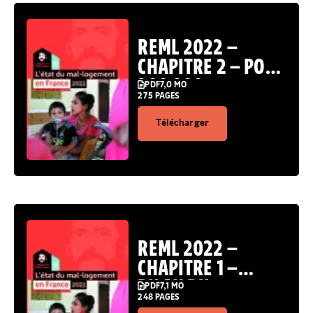
REML 2022 –
CHAPITRE 2 – POUR
300 000
PDF
7,0 MO
275 PAGES
PERSONNES SANS
DOMICILE, LE
Télécharger
LOGEMENT
D’ABORD RESTE
ENCORE UNE
PROMESSE À TENIR
REML 2022 –
CHAPITRE 1 –
BILAN DU
PDF
7,1 MO
248 PAGES
QUINQUENNAT