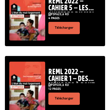
REML 2022 –
CAHIER 5 – LES
CHIFFRES DU MAL-
PDF
623,6 KO
4 PAGES
LOGEMENT
Télécharger
REML 2022 –
CAHIER 1 – DES
MÉNAGES À BOUT
PDF
535,6 KO
12 PAGES
DE SOUFFLE
Télécharger