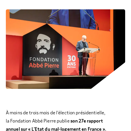
COLLECTEZ DES DONS
COMPRENDRE LE MAL-LOGEMENT
NOS AMIS, PARRAINS ET MARRAINES
ACCUEILLIR, ACCOMPAGNER, LOGER
S’ENGAGER AUTREMENT
PARTENARIATS ENTREPRISES
RAPPORTS SUR L’ÉTAT DU MAL-LOGEMENT
NOS FONDATIONS ABRITÉES
SOUTENIR L’ENGAGEMENT DES HABITANTS
FAIRE UN DON IFI
RÉDUCTIONS FISCALES
NOS ÉVÉNEMENTS
DÉFENDRE L’ACCÈS AUX DROITS
NOUS REJOINDRE
DONNER LES MOYENS D’AGIR
À moins de trois mois de l’élection présidentielle,
la Fondation Abbé Pierre publie
son 27e rapport
annuel sur « L’Etat du mal-logement en France ».