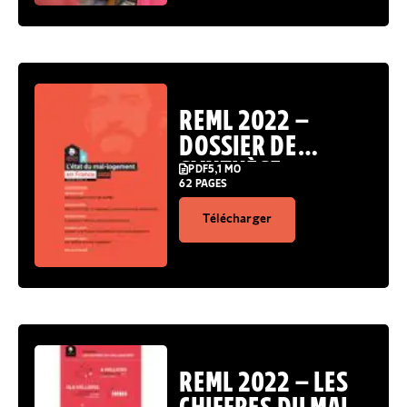
REML 2022 –
DOSSIER DE
SYNTHÈSE
PDF
5,1 MO
62 PAGES
Télécharger
REML 2022 – LES