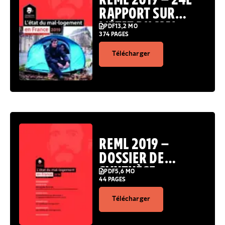
RAPPORT SUR
L’ÉTAT DU MAL-
PDF
13,2 MO
374 PAGES
LOGEMENT EN
FRANCE
Télécharger
REML 2019 –
DOSSIER DE
SYNTHÈSE
PDF
5,6 MO
44 PAGES
Télécharger