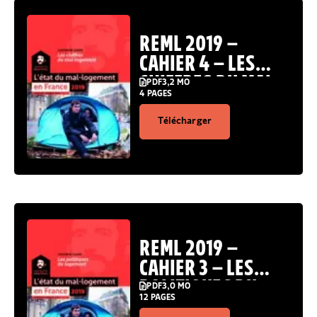
REML 2019 –
CAHIER 4 – LES
CHIFFRES DU MAL-
PDF
3,2 MO
4 PAGES
LOGEMENT.
Télécharger
REML 2019 –
CAHIER 3 – LES
POLITIQUES DU
PDF
3,0 MO
12 PAGES
LOGEMENT