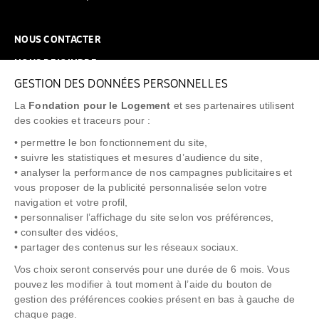
NOUS CONTACTER
NOUS REJOINDRE
GESTION DES DONNÉES PERSONNELLES
FAQ
La
Fondation pour le Logement
et ses partenaires utilisent
NEWSLETTER
des cookies et traceurs pour :
• permettre le bon fonctionnement du site,
• suivre les statistiques et mesures d’audience du site,
• analyser la performance de nos campagnes publicitaires et
vous proposer de la publicité personnalisée selon votre
"Allô Prévention Expulsion"
0805 299 049
navigation et votre profil,
• personnaliser l’affichage du site selon vos préférences,
• consulter des vidéos,
• partager des contenus sur les réseaux sociaux.
Vos choix seront conservés pour une durée de 6 mois. Vous
pouvez les modifier à tout moment à l’aide du bouton de
gestion des préférences cookies présent en bas à gauche de
chaque page.