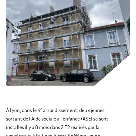
COLLECTEZ DES DONS
COMPRENDRE LE MAL-LOGEMENT
NOS AMIS, PARRAINS ET MARRAINES
ACCUEILLIR, ACCOMPAGNER, LOGER
S’ENGAGER AUTREMENT
PARTENARIATS ENTREPRISES
RAPPORTS SUR L’ÉTAT DU MAL-LOGEMENT
NOS FONDATIONS ABRITÉES
SOUTENIR L’ENGAGEMENT DES HABITANTS
FAIRE UN DON IFI
RÉDUCTIONS FISCALES
NOS ÉVÉNEMENTS
DÉFENDRE L’ACCÈS AUX DROITS
NOUS REJOINDRE
DONNER LES MOYENS D’AGIR
e
À Lyon, dans le 4
arrondissement, deux jeunes
sortant de l’Aide sociale à l’enfance (ASE) se sont
installés il y a 8 mois dans 2 T2 réalisés par la