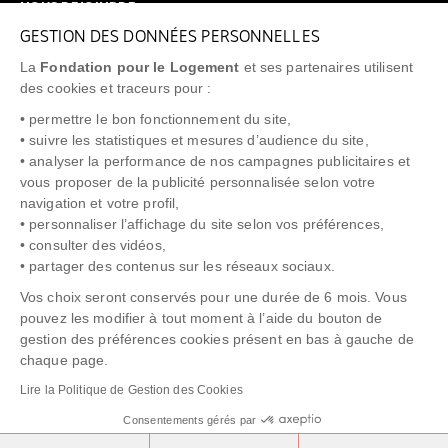
NOUS REJOINDRE
GESTION DES DONNÉES PERSONNELLES
FAQ
La
Fondation pour le Logement
et ses partenaires utilisent
NEWSLETTER
des cookies et traceurs pour :
• permettre le bon fonctionnement du site,
• suivre les statistiques et mesures d’audience du site,
• analyser la performance de nos campagnes publicitaires et
vous proposer de la publicité personnalisée selon votre
"Allô Prévention Expulsion"
0805 299 049
navigation et votre profil,
• personnaliser l’affichage du site selon vos préférences,
• consulter des vidéos,
• partager des contenus sur les réseaux sociaux.
Vos choix seront conservés pour une durée de 6 mois. Vous
pouvez les modifier à tout moment à l’aide du bouton de
gestion des préférences cookies présent en bas à gauche de
chaque page.
NOTICE LÉGALE
POLITIQUE DE PROTECTION DES DONNÉES
Lire la Politique de Gestion des Cookies
POLITIQUE COOKIES
CRÉDITS
Consentements gérés par