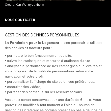
Crédit : Ken Wongyoukhong
NOUS CONTACTER
NOUS REJOINDRE
GESTION DES DONNÉES PERSONNELLES
FAQ
La
Fondation pour le Logement
et ses partenaires utilisent
NEWSLETTER
des cookies et traceurs pour :
• permettre le bon fonctionnement du site,
• suivre les statistiques et mesures d’audience du site,
• analyser la performance de nos campagnes publicitaires et
vous proposer de la publicité personnalisée selon votre
"Allô Prévention Expulsion"
0805 299 049
navigation et votre profil,
• personnaliser l’affichage du site selon vos préférences,
• consulter des vidéos,
• partager des contenus sur les réseaux sociaux.
Vos choix seront conservés pour une durée de 6 mois. Vous
pouvez les modifier à tout moment à l’aide du bouton de
gestion des préférences cookies présent en bas à gauche de