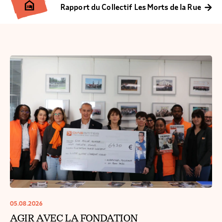
night_shelter
Rapport du Collectif Les Morts de la Rue
05.08.2026
AGIR AVEC LA FONDATION