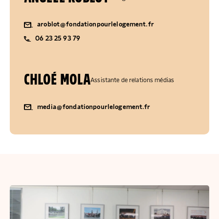
aroblot@fondationpourlelogement.fr
06 23 25 93 79
CHLOÉ MOLA
Assistante de relations médias
media@fondationpourlelogement.fr