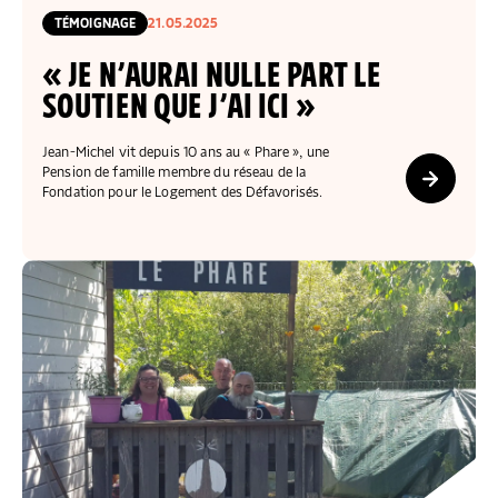
COLLECTEZ DES DONS
COMPRENDRE LE MAL-LOGEMENT
NOS AMIS, PARRAINS ET MARRAINES
ACCUEILLIR, ACCOMPAGNER, LOGER
TÉMOIGNAGE
21.05.2025
S’ENGAGER AUTREMENT
PARTENARIATS ENTREPRISES
RAPPORTS SUR L’ÉTAT DU MAL-LOGEMENT
NOS FONDATIONS ABRITÉES
SOUTENIR L’ENGAGEMENT DES HABITANTS
FAIRE UN DON IFI
« JE N’AURAI NULLE PART LE
RÉDUCTIONS FISCALES
NOS ÉVÉNEMENTS
DÉFENDRE L’ACCÈS AUX DROITS
SOUTIEN QUE J’AI ICI »
NOUS REJOINDRE
DONNER LES MOYENS D’AGIR
Jean-Michel vit depuis 10 ans au « Phare », une
Pension de famille membre du réseau de la
Fondation pour le Logement des Défavorisés.