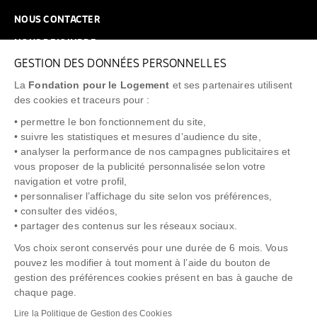
NOUS CONTACTER
NOUS REJOINDRE
GESTION DES DONNÉES PERSONNELLES
FAQ
La
Fondation pour le Logement
et ses partenaires utilisent
NEWSLETTER
des cookies et traceurs pour :
• permettre le bon fonctionnement du site,
• suivre les statistiques et mesures d’audience du site,
• analyser la performance de nos campagnes publicitaires et
vous proposer de la publicité personnalisée selon votre
"Allô Prévention Expulsion"
0805 299 049
navigation et votre profil,
• personnaliser l’affichage du site selon vos préférences,
• consulter des vidéos,
• partager des contenus sur les réseaux sociaux.
Vos choix seront conservés pour une durée de 6 mois. Vous
pouvez les modifier à tout moment à l’aide du bouton de
gestion des préférences cookies présent en bas à gauche de
chaque page.
NOTICE LÉGALE
POLITIQUE DE PROTECTION DES DONNÉES
Lire la Politique de Gestion des Cookies