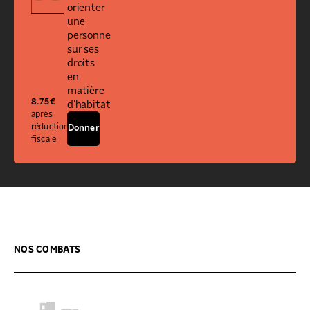
orienter
une
personne
sur ses
droits
en
matière
8.75
€
d'habitat
après
réduction
Donner
fiscale
NOS COMBATS