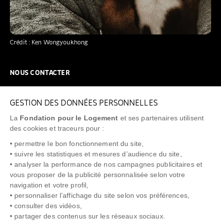
Crédit : Ken Wongyoukhong
NOUS CONTACTER
NOUS REJOINDRE
GESTION DES DONNÉES PERSONNELLES
FAQ
La
Fondation pour le Logement
et ses partenaires utilisent
NEWSLETTER
des cookies et traceurs pour :
• permettre le bon fonctionnement du site,
• suivre les statistiques et mesures d’audience du site,
• analyser la performance de nos campagnes publicitaires et
vous proposer de la publicité personnalisée selon votre
"Allô Prévention Expulsion"
0805 299 049
navigation et votre profil,
• personnaliser l’affichage du site selon vos préférences,
• consulter des vidéos,
• partager des contenus sur les réseaux sociaux.