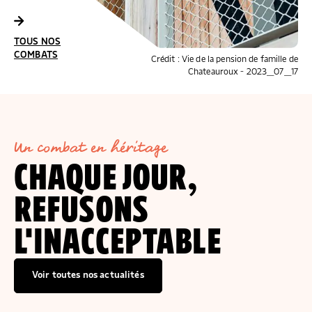
COMBATS
TOUS NOS
COMBATS
Crédit : Pierre Faure
TOUS NOS
COMBATS
Crédit : Vie de la pension de famille de
Chateauroux - 2023_07_17
Un combat en héritage
CHAQUE JOUR,
REFUSONS
L'INACCEPTABLE
Voir toutes nos actualités