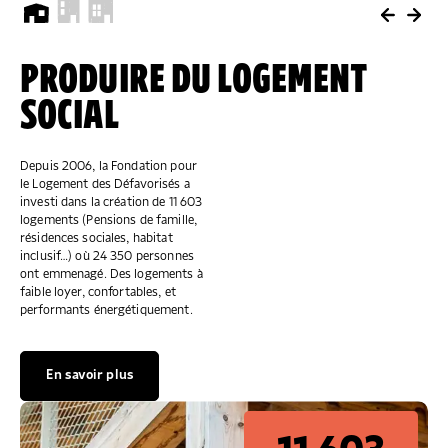
PRODUIRE DU LOGEMENT
"ALLÔ PRÉVENTION
ACCUEILLIR,
SOCIAL
EXPULSION"
ACCOMPAGNER, LOGER
Depuis 2006, la Fondation pour
Pour informer, conseiller et
Depuis 2006, la Fondation pour
le Logement des Défavorisés a
orienter ceux qui en ont besoin.
le Logement des Défavorisés a
investi dans la création de 11 603
Si vous êtes en difficulté : 0805
financé 138 accueils de jour
logements (Pensions de famille,
299 049 ou
partout en France qui accueillent,
résidences sociales, habitat
contactape@fondationpourlelogement.fr
accompagnent et orientent vers
.
inclusif…) où 24 350 personnes
le logement les personnes les
ont emmenagé. Des logements à
plus démunies.
faible loyer, confortables, et
Nous contacter
performants énergétiquement.
En savoir plus
1 300
En savoir plus
560
appelants par an